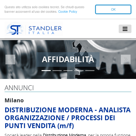
Questo sito utilizza solo cookies tecnici. Se chiudi questo
OK
banner acconsenti al'uso dei cookies.
Cookie Policy
AFFIDABILITÀ
Previous
Next
ANNUNCI
Milano
DISTRIBUZIONE MODERNA - ANALISTA
ORGANIZZAZIONE / PROCESSI DEI
PUNTI VENDITA (m/f)
Società leader nella
Distribuzione Moderna
, per la propria funzione