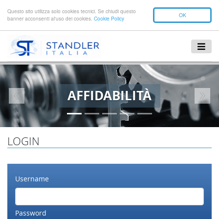
Questo sito utilizza solo cookies tecnici. Se chiudi questo
OK
banner acconsenti al'uso dei cookies.
Cookie Policy
AFFIDABILITÀ
Previous
Next
LOGIN
Username
Password