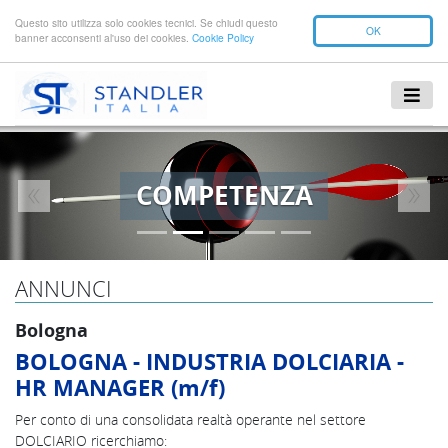
Questo sito utilizza solo cookies tecnici. Se chiudi questo
OK
banner acconsenti al'uso dei cookies.
Cookie Policy
COMPETENZA
Previous
Next
ANNUNCI
Bologna
BOLOGNA - INDUSTRIA DOLCIARIA -
HR MANAGER (m/f)
Per conto di una consolidata realtà operante nel settore
DOLCIARIO ricerchiamo: