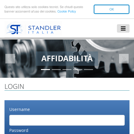
Questo sito utilizza solo cookies tecnici. Se chiudi questo
OK
banner acconsenti al'uso dei cookies.
Cookie Policy
AFFIDABILITÀ
Previous
Next
LOGIN
Username
Password