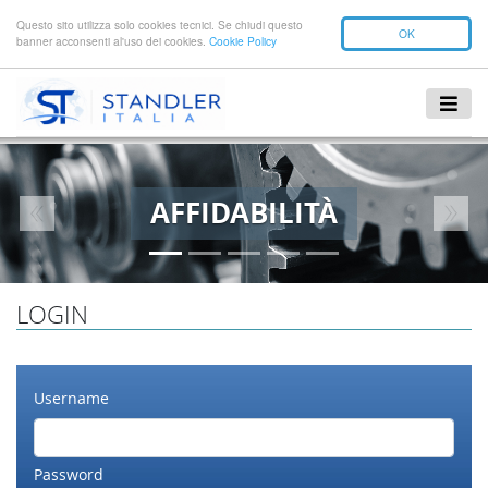
Questo sito utilizza solo cookies tecnici. Se chiudi questo
OK
banner acconsenti al'uso dei cookies.
Cookie Policy
AFFIDABILITÀ
Previous
Next
LOGIN
Username
Password