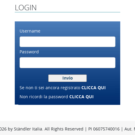
LOGIN
Username
Password
Se non ti sei ancora registrato
CLICCA QUI
Non ricordi la password
CLICCA QUI
26 by Ständler Italia. All Rights Reserved | PI 06075740016 | Aut.