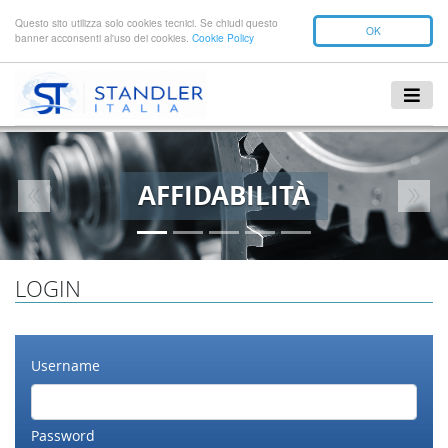
Questo sito utilizza solo cookies tecnici. Se chiudi questo
OK
banner acconsenti al'uso dei cookies.
Cookie Policy
AFFIDABILITÀ
Previous
Next
LOGIN
Username
Password