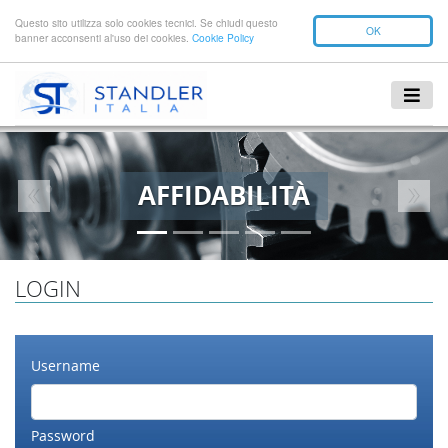
Questo sito utilizza solo cookies tecnici. Se chiudi questo
OK
banner acconsenti al'uso dei cookies.
Cookie Policy
AFFIDABILITÀ
Previous
Next
LOGIN
Username
Password