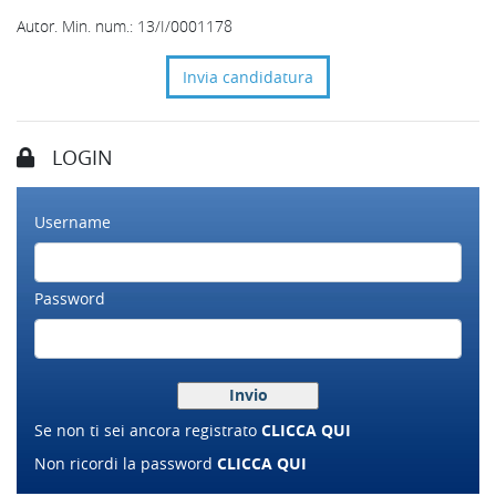
Autor. Min. num.: 13/I/0001178
Invia candidatura
LOGIN
Username
Password
Se non ti sei ancora registrato
CLICCA QUI
Non ricordi la password
CLICCA QUI