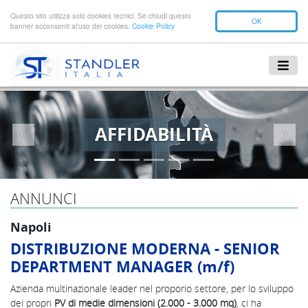
Questo sito utilizza solo cookies tecnici. Se chiudi questo
OK
banner acconsenti al'uso dei cookies.
Cookie Policy
AFFIDABILITÀ
Previous
Next
ANNUNCI
Napoli
DISTRIBUZIONE MODERNA - SENIOR
DEPARTMENT MANAGER (m/f)
Azienda multinazionale leader nel proporio settore, per lo sviluppo
dei propri
PV di medie dimensioni (2.000 - 3.000 mq)
, ci ha