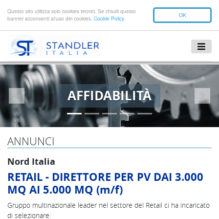
Questo sito utilizza solo cookies tecnici. Se chiudi questo
OK
banner acconsenti al'uso dei cookies.
Cookie Policy
AFFIDABILITÀ
Previous
Next
ANNUNCI
Nord Italia
RETAIL - DIRETTORE PER PV DAI 3.000
MQ AI 5.000 MQ (m/f)
Gruppo multinazionale leader nel settore del Retail ci ha incaricato
di selezionare: