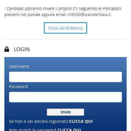
I Candidati potranno inviare il proprio CV seguendo le indicazioni
presenti nel portale oppure email:
hr6550@standleritalia.it
.
Invia candidatura
LOGIN
Username
Password
Se non ti sei ancora registrato
CLICCA QUI
Non ricordi la password
CLICCA QUI