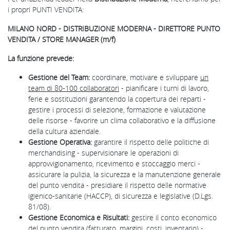
i propri PUNTI VENDITA:
MILANO NORD - DISTRIBUZIONE MODERNA - DIRETTORE PUNTO
VENDITA / STORE MANAGER (m/f)
La funzione prevede:
Gestione del Team:
coordinare, motivare e sviluppare
un
team di 80-100 collaboratori
- pianificare i turni di lavoro,
ferie e sostituzioni garantendo la copertura dei reparti -
gestire i processi di selezione, formazione e valutazione
delle risorse - favorire un clima collaborativo e la diffusione
della cultura aziendale.
Gestione Operativa:
garantire il rispetto delle politiche di
merchandising - supervisionare le operazioni di
approvvigionamento, ricevimento e stoccaggio merci -
assicurare la pulizia, la sicurezza e la manutenzione generale
del punto vendita - presidiare il rispetto delle normative
igienico-sanitarie (HACCP), di sicurezza e legislative (D.Lgs.
81/08).
Gestione Economica e Risultati:
gestire il conto economico
del punto vendita (fatturato, margini, costi, inventario) -