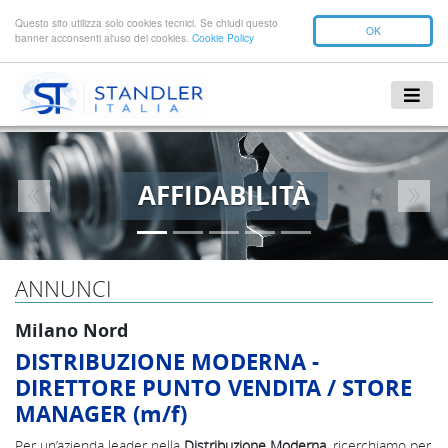
Questo sito utilizza solo cookies tecnici. Se chiudi questo
OK
banner acconsenti al'uso dei cookies.
Cookie Policy
AFFIDABILITÀ
Previous
Next
ANNUNCI
Milano Nord
DISTRIBUZIONE MODERNA -
DIRETTORE PUNTO VENDITA / STORE
MANAGER (m/f)
Per un’azienda leader nella
Distribuzione Moderna
, ricerchiamo per