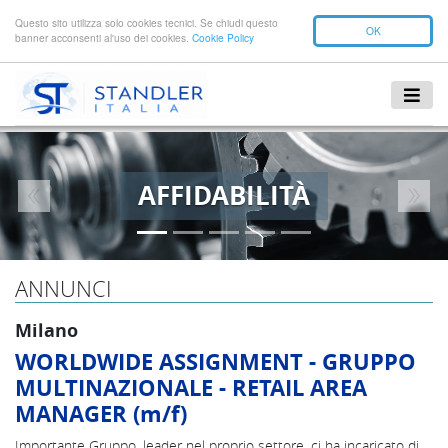
Questo sito utilizza solo cookies tecnici. Se chiudi questo
OK
banner acconsenti al'uso dei cookies.
Cookie Policy
AFFIDABILITÀ
Previous
Next
ANNUNCI
Milano
WORLDWIDE ASSIGNMENT - GRUPPO
MULTINAZIONALE - RETAIL AREA
MANAGER (m/f)
Importante Gruppo, leader nel proprio settore, ci ha incaricato di