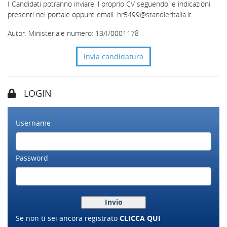
I Candidati potranno inviare il proprio CV seguendo le indicazioni
presenti nel portale oppure email:
hr
5499
@standleritalia.it
.
Autor. Ministeriale numero: 13/I/0001178
Invia candidatura
LOGIN
Username
Password
Se non ti sei ancora registrato
CLICCA QUI