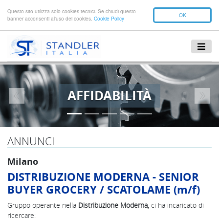
Questo sito utilizza solo cookies tecnici. Se chiudi questo
OK
banner acconsenti al'uso dei cookies.
Cookie Policy
AFFIDABILITÀ
Previous
Next
ANNUNCI
Milano
DISTRIBUZIONE MODERNA - SENIOR
BUYER GROCERY / SCATOLAME (m/f)
Gruppo operante nella
Distribuzione Moderna,
ci ha incaricato di
ricercare: